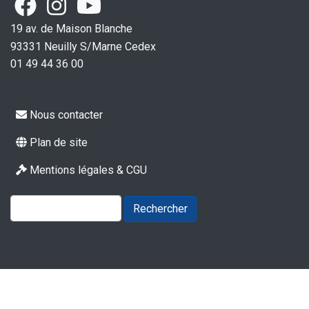
19 av. de Maison Blanche
93331 Neuilly S/Marne Cedex
01 49 44 36 00
Pied
Nous contacter
de
Pied
page
Plan de site
de
2
page
Mentions légales & CGU
Rechercher