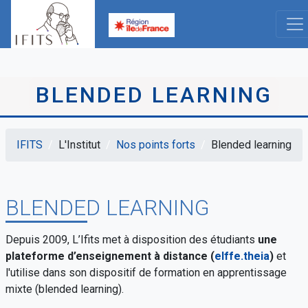
Aller
au
contenu
principal
BLENDED LEARNING
IFITS
L'Institut
Nos points forts
Blended learning
Fil
d'Ariane
BLENDED LEARNING
Depuis 2009, L’Ifits met à disposition des étudiants
une
plateforme d’enseignement à distance (
elffe.theia
)
et
l'utilise dans son dispositif de formation en apprentissage
mixte (blended learning).