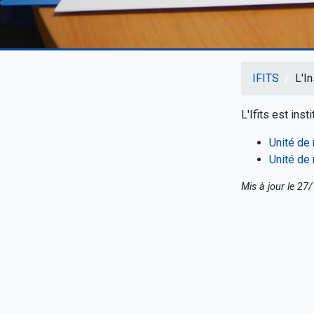
IFITS
L'In
Fil
L'Ifits est ins
d'Arian
Unité de 
Unité de
Mis à jour le 27