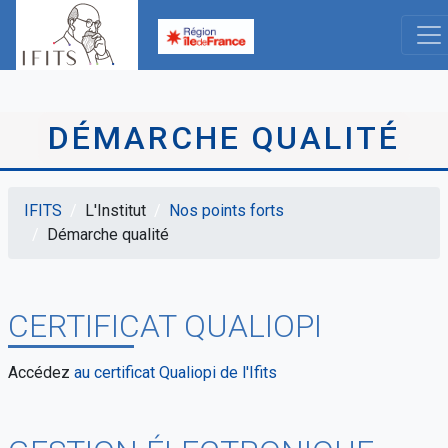
Aller
au
contenu
principal
DÉMARCHE QUALITÉ
IFITS
L'Institut
Nos points forts
Fil
Démarche qualité
d'Ariane
CERTIFICAT QUALIOPI
Accédez
au certificat Qualiopi de l'Ifits