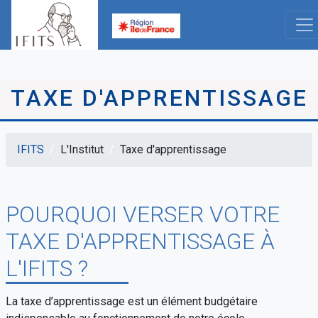
Aller
au
contenu
principal
TAXE D'APPRENTISSAGE
IFITS
L'Institut
Taxe d'apprentissage
Fil
d'Ariane
POURQUOI VERSER VOTRE
TAXE D'APPRENTISSAGE À
L'IFITS ?
La taxe d’apprentissage est un élément budgétaire