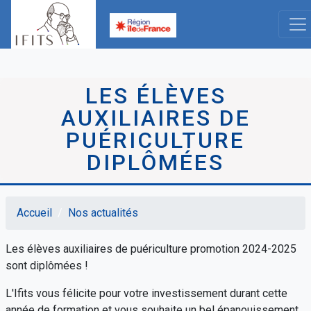
Aller
au
contenu
principal
LES ÉLÈVES
AUXILIAIRES DE
PUÉRICULTURE
DIPLÔMÉES
Accueil
Nos actualités
Fil
Les élèves auxiliaires de puériculture promotion 2024-2025
d'Ariane
sont diplômées !
L'Ifits vous félicite pour votre investissement durant cette
année de formation et vous souhaite un bel épanouissement