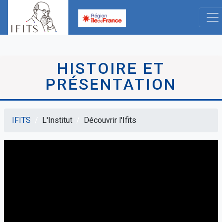
Aller
au
contenu
principal
HISTOIRE ET
PRÉSENTATION
IFITS
L'Institut
Découvrir l'Ifits
Fil
d'Ariane